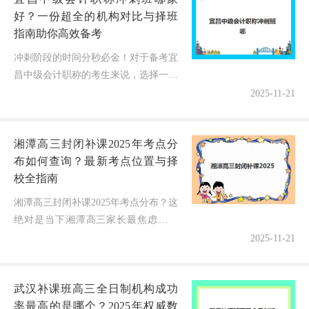
好？一份超全的机构对比与择班
指南助你高效备考
冲刺阶段的时间分秒必金！对于备考宜
昌中级会计职称的考生来说，选择一个
高效的冲刺课程至关重要。市面上机构
2025-11-21
不少，宣传也让人眼花缭乱，究竟哪家
更适合自己？别急，这份干货满满
湘潭高三封闭补课2025年考点分
的“...
布如何查询？最新考点位置与择
校全指南
湘潭高三封闭补课2025年考点分布？这
绝对是当下湘潭高三家长最焦虑的问
题！眼看高考备战进入关键期，选对封
2025-11-21
闭补课点就像是给孩子的冲刺装上
了"导航仪"，但各机构考点分散、信
武汉补课班高三全日制机构成功
息...
率最高的是哪个？2025年权威数