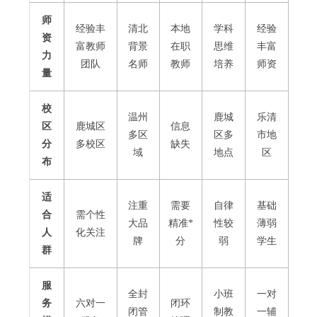
师
经验丰
清北
本地
学科
经验
资
富教师
背景
在职
思维
丰富
力
团队
名师
教师
培养
师资
量
校
温州
鹿城
乐清
区
鹿城区
信息
多区
区多
市地
分
多校区
缺失
域
地点
区
布
适
注重
需要
自律
基础
合
需个性
大品
精准*
性较
薄弱
人
化关注
牌
分
弱
学生
群
服
全封
小班
一对
务
六对一
闭环
闭管
制教
一辅