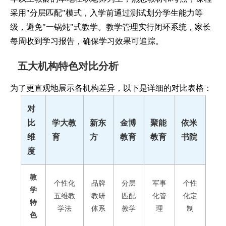
采用"分层匹配"模式，入学前通过测试划分学生能力等
级，避免"一锅炖"式教学。教学管理实行闭环系统，家长
每周收到学习报告，确保学习效果可追踪。
五大机构特色对比分析
为了更直观地展示各机构差异，以下是详细的对比表格：
对
比
学大教
新东
金博
聚能
依米
维
育
方
教育
教育
书院
度
教
个性化
品牌
分层
军事
个性
学
五维教
教研
匹配
化管
化定
特
学法
体系
教学
理
制
色