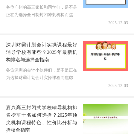
各位广州的高三家长和同学们，是不是
正在为选择全日制封闭冲刺机构而焦虑
得夜不能寐？眼看着高考一天天逼近，
2025-12-03
孩子成绩却像过山车一样起伏不定，市
场上机构宣传得天花乱坠——"广州
深圳财霸计划会计实操课程最好
高...
辅导学校有哪些？2025年最新机
构排名与选择全指南
各位深圳的会计小伙伴们，是不是正在
为选择财霸计划会计实操课程而焦虑得
学习计划都打乱了？眼看着2025年会计
2025-12-03
职场竞争日益激烈，却对深圳财霸计划
会计实操课程最好辅导学校有哪些...
嘉兴高三封闭式学校辅导机构排
名榜前十名如何选择？2025年顶
尖机构课程特色、性价比分析与
择校全指南