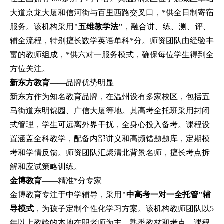
大道京龙大厦和信河街与百里西路交叉口，*供全日制寄宿
服务。该机构采用
"五维教学法"
，融合讲、练、测、评、
辅全流程，特别擅长数学英语单科*分。师资团队由经验丰
富的教师组成，*供六对一服务模式，确保每位学生得到全
方位关注。
新东方教育
——品牌优势明显
新东方作为知名教育品牌，在温州设有多家校区，包括五
马街道东明锦园、广信大厦等地。其高考全托班采用封闭
式管理，学生可远离外界干扰，全身心投入备考。课程设
置涵盖全科教学，配备内部讲义和高频错题题库，定期模
考和学情反馈。师资团队汇聚清北背景名师，擅长考点拆
解和应试策略训练。
金博教育
——精准*分专家
金博教育专注于中学辅导，采用
"中高考一对一全托管"辅
导模式
，为孩子定制个性化学习方案。该机构教师团队以5
年以上教龄的本地在职老师为主，熟悉教材和考点，课程