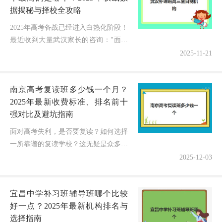
据揭秘与择校全攻略
2025年高考备战已经进入白热化阶段！
最近收到大量武汉家长的咨询："面对
琳琅满目的高三全日制机构，到底哪家
2025-11-21
成功率最高？我家孩子该怎么选？"作
为一名深耕教育行业10年的观察...
南京高考复读班多少钱一个月？
2025年最新收费标准、排名前十
强对比及避坑指南
面对高考失利，是否要复读？如何选择
一所靠谱的复读学校？这无疑是众多南
京学子与家长最为纠结的问题。选择一
2025-12-03
所合适的复读学校，不仅关系到一年的
时间与数万元的投入，更决定着未来
宜昌中学补习班辅导班哪个比较
的...
好一点？2025年最新机构排名与
选择指南