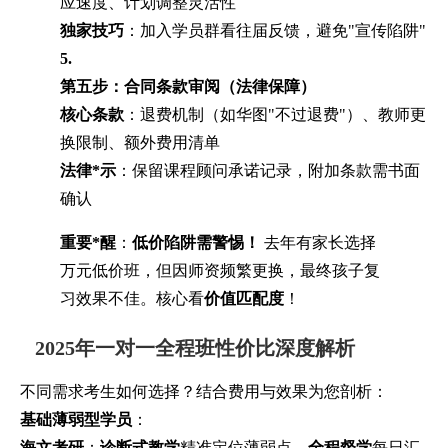
应速度、计划调整灵活性
独家技巧
：加入学员群看往届反馈，避免"宣传陷阱"
5.
第五步：合同条款审阅（法律保障）
核心条款
：退费机制（如华图"不过退费"）、教师更
换限制、额外费用清单
法律*示
：保留课程顾问承诺记录，附加条款需书面
确认
重要*醒
：
低价陷阱需警惕！
去年有家长选择
万元低价班，但因师资频繁更换，最终孩子复
习效果不佳。核心看
价值匹配度
！
2025年一对一全程班性价比深度解析
不同需求考生如何选择？结合费用与效果为您剖析：
基础薄弱型学员
：
海文考研
：
诊断式教学
精准定位薄弱点，
全程督学
每日汇