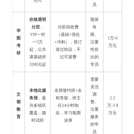
92%
员
价格透明
预算
分层
，
分阶段收费
有
华
VIP一对
（基础+强化
限、
图
1万-6
一5万
+冲刺），签订
注重
考
万元
起，公共
保过协议，不
性价
研
课基础班
过可退费
比的
3200元起
学员
需要
灵活
本地化服
名师签约班+全
文
调
务强
，嘉
程答疑，班主
2.2
都
整、
兴多校区
任24小时响
万-3.8
教
注重
覆盖，随
应，学习氛围
万元
育
服务
时试听
浓厚
的学
员