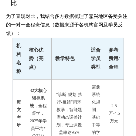
比
为了直观对比，我结合多方数据梳理了嘉兴地区备受关注
的一对一全程班信息（数据来源于各机构官网及学员反
馈）：
机
核心优
适合
参考
构
势（亮
教学特色
学员
费用/
名
点）
类型
全程
称
需要
32大核心
"诊断-规划-执
系统
辅导系
海
行-反馈"闭环
化规
统
，全程
2.5
文
教学，智能题
划、
督学，
万-4.5
考
库动态调整计
基础
2025年学
万元
研
划，专业课覆
中等
员平均*
盖率达95%
的学