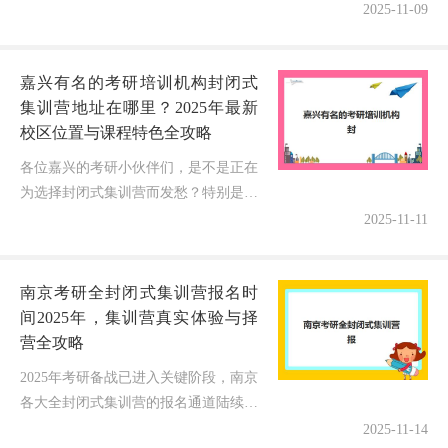
家机构师资最强？课程体系科学吗？提分效果如何验证？...
2025-11-09
嘉兴有名的考研培训机构封闭式
集训营地址在哪里？2025年最新
校区位置与课程特色全攻略
各位嘉兴的考研小伙伴们，是不是正在
为选择封闭式集训营而发愁？特别是想
知道嘉兴有名的考研培训机构封闭式集
2025-11-11
训营地址到底在哪里？今天作为过来人
的我，就带大家深度探访嘉兴主流的
南京考研全封闭式集训营报名时
考...
间2025年，集训营真实体验与择
营全攻略
2025年考研备战已进入关键阶段，南京
各大全封闭式集训营的报名通道陆续开
启。面对琳琅满目的宣传，考生最纠结
2025-11-14