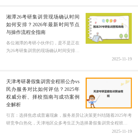
的不仅是报名时间，更是“封闭式集训
营到底效果如何”？作为一名深耕...
湘潭26考研集训营现场确认时间
如何安排？2026年最新时间节点
与操作流程全指南
各位湘潭的考研小伙伴们，是不是正在
为26考研集训营的现场确认时间安排而
焦虑不已？眼看着备考进入关键阶段，
2025-11-19
却不知道现场确认的具体时间、流程和
注意事项？别担心，作为一名深耕考...
天津考研暑假集训营全程班公办vs
民办服务对比如何评估？2025年
权威分析、择校指南与成功案例
全解析
引言：选择焦虑成普遍现象，服务差异让决策更纠结随着2025年考
研竞争白热化，天津地区众多考生正为选择暑假集训营全程班而陷
入深度纠结。据统计，全国考研报名人数连年增长，而提...
2025-11-19