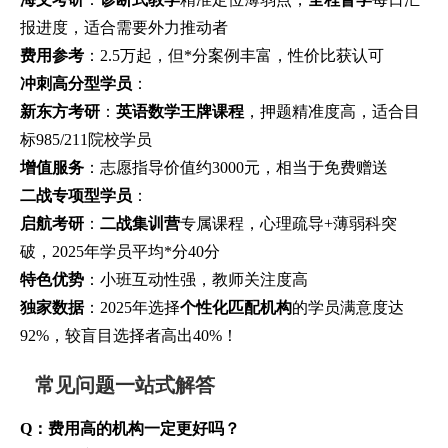
报进度，适合需要外力推动者
费用参考
：2.5万起，但*分案例丰富，性价比获认可
冲刺高分型学员
：
新东方考研
：
英语数学王牌课程
，押题精准度高，适合目
标985/211院校学员
增值服务
：志愿指导价值约3000元，相当于免费赠送
二战专项型学员
：
启航考研
：
二战集训营
专属课程，心理疏导+薄弱科突
破，2025年学员平均*分40分
特色优势
：小班互动性强，教师关注度高
独家数据
：2025年选择
个性化匹配机构
的学员满意度达
92%，较盲目选择者高出40%！
常见问题一站式解答
Q：费用高的机构一定更好吗？