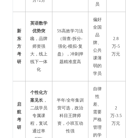
分72分
员
偏好
英语数学
全国
新
优势突
5S高效学习法
品
东
出
，品牌
（筛查-拆分-
2.8
牌、
方
师资强
强化-模拟-复
万-5
公共
考
大，线上
盘），冲刺押
万元
课薄
研
线下一体
题精准度高
弱的
化
学员
自律
个性化方
性
案见长
，
半年/全年集训
启
差、
二战学员
营可选，政治
2
航
需要
专属课
科目王牌师
万-3.5
考
严格
程，复试
资，小班互动
万元
研
管理
通过率
性强
的学