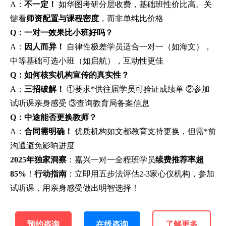
A：
不一定！
如华图考研分层收费，基础班性价比高。关
键看
师资配置与课程密度
，而非单纯比价格
Q：一对一效果比小班好吗？
A：
因人而异！
自律性极差学员适合一对一（如海文），
中等基础可选小班（如启航），互动性更佳
Q：如何核实机构宣传的真实性？
A：
三招破解！
①要求*供往届学员可验证成绩单 ②参加
试听课亲身感受 ③查询教育局备案信息
Q：中途能否更换教师？
A：
合同需明确！
优质机构如文都教育支持更换，但需*前
沟通避免影响进度
2025年独家洞察
：嘉兴一对一全程班学员
续费推荐率超
85%
！
行动指南
：立即用五步法评估2-3家心仪机构，参加
试听课，用亲身感受做出明智选择！
预约咨询
在线咨询
了解更多