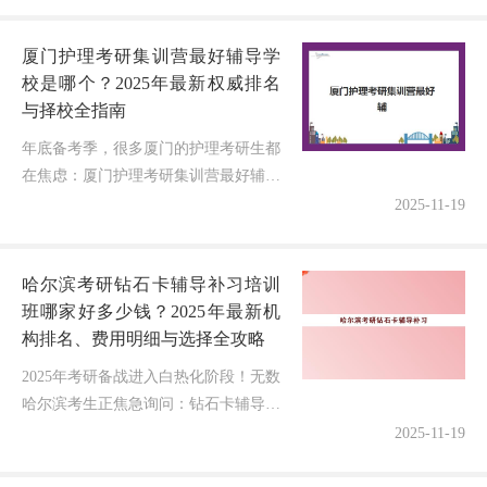
厦门护理考研集训营最好辅导学
校是哪个？2025年最新权威排名
与择校全指南
年底备考季，很多厦门的护理考研生都
在焦虑：厦门护理考研集训营最好辅导
学校到底该选哪家？选错机构可能既浪
2025-11-19
费金钱又耽误一年黄金备考期！作为一
名深耕医学教育领域10年的专业博主...
哈尔滨考研钻石卡辅导补习培训
班哪家好多少钱？2025年最新机
构排名、费用明细与选择全攻略
2025年考研备战进入白热化阶段！无数
哈尔滨考生正焦急询问：钻石卡辅导班
到底哪家实力更强？收费是否物有所
2025-11-19
值？今天我结合最新市场调研和五年考
研辅导经验，为大家深度解析哈尔滨...