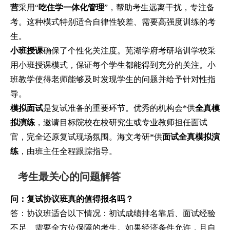
营
采用“
吃住学一体化管理
”，帮助考生远离干扰，专注备
考。这种模式特别适合自律性较差、需要高强度训练的考
生。
小班授课
确保了个性化关注度。芜湖学府考研培训学校采
用小班授课模式，保证每个学生都能得到充分的关注。小
班教学使得老师能够及时发现学生的问题并给予针对性指
导。
模拟面试
是复试准备的重要环节。优秀的机构会*供
全真模
拟演练
，邀请目标院校在校研究生或专业教师担任面试
官，完全还原复试现场氛围。海文考研*供
面试全真模拟演
练
，由班主任全程跟踪指导。
考生最关心的问题解答
问：复试协议班真的值得报名吗？
答：协议班适合以下情况：初试成绩排名靠后、面试经验
不足、需要全方位保障的考生。如果经济条件允许，且自