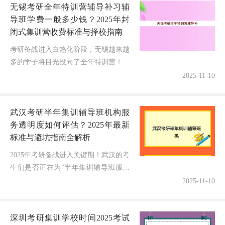
无锡考研全年特训营辅导补习辅
导班学费一般多少钱？2025年封
闭式集训营收费标准与择校指南
考研备战进入白热化阶段，无锡越来越
多的学子将目光投向了全年特训营！但
面对动辄数万元的费用，很多学生和家
2025-11-10
长最关心的问题就是：无锡考研全年特
训营辅导补习辅导班学费一般多少
武汉考研半年集训辅导班机构服
钱？...
务透明度如何评估？2025年最新
标准与避坑指南全解析
2025年考研备战进入关键期！武汉的考
生们是否正在为"半年集训辅导班服务
透明度"而焦虑？面对市场上众多的"全
2025-11-10
包班""协议班"，到底哪家师资信息真
实？课程体系清晰？费用明细...
深圳考研集训学校时间2025考试