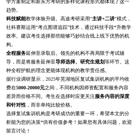
学方案制定和新东方考研的多样化课程形式都体现了这一
趋势。
科技赋能
教学体验升级。高途考研采用“
主讲+二讲
”模式，
社科赛斯运用“考点图谱追踪”技术，通过科技手段*升教学
效率。建议考生选择那些能够巧妙结合线上线下优势的机
构。
全程服务
延伸至录取后。领先的机构不再局限于考试辅
导，而是将服务延伸至
导师选择、研究生规划
等环节。这
种全程护航的理念更能体现机构的教学责任感。
据行业调研显示，2025年芜湖地区复试集训机构的平均收
费在
5000-20000元
之间，不同机构因师资配置和服务内容
差异而价格不同。考生在选择时应更关注
服务内容的深度
和针对性
，而非单纯比较价格。
选择复试集训机构是考研成功的重要一环，希望本文的分
析能为您的决策*供有价值参考！如果您有具体问题，欢迎
留言讨论！