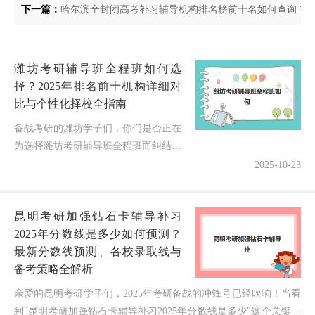
下一篇：
哈尔滨全封闭高考补习辅导机构排名榜前十名如何查询？2
潍坊考研辅导班全程班如何选
择？2025年排名前十机构详细对
比与个性化择校全指南
备战考研的潍坊学子们，你们是否正在
为选择潍坊考研辅导班全程班而纠结？
面对市场上众多的培训机构，如何找到
2025-10-23
真正适合自己的那一款？作为深耕考研
教育领域多年的博主，今天我就结合
昆明考研加强钻石卡辅导补习
2...
2025年分数线是多少如何预测？
最新分数线预测、各校录取线与
备考策略全解析
亲爱的昆明考研学子们，2025年考研备战的冲锋号已经吹响！当看
到"昆明考研加强钻石卡辅导补习2025年分数线是多少"这个关键词