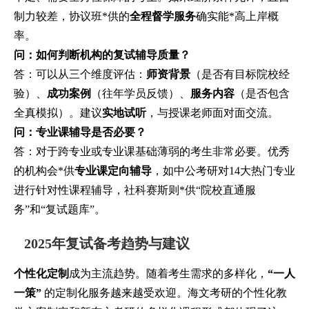
制力较差，协议班*供的
全程督学服务
确实能*高上岸概
率。
问：如何判断机构的复试辅导质量？
答：可以从三个维度评估：
师资背景
（是否有目标院校经
验）、
成功案例
（往年学员反馈）、
服务内容
（是否包含
全真模拟）。建议
实地试听
，与授课老师面对面交流。
问：专业课辅导是否必要？
答：对于跨专业或专业课基础薄弱的考生非常必要。优秀
的机构会*供
专业课定向辅导
，如中公考研对14大热门专业
进行针对性课程辅导，社科赛斯则*供“院校直通服
务”和“复试题库”。
2025年复试备考趋势与建议
个性化定制
成为主流趋势。随着考生需求的多样化，
“一人
一策”
的定制化服务越来越受欢迎。海文考研的个性化教