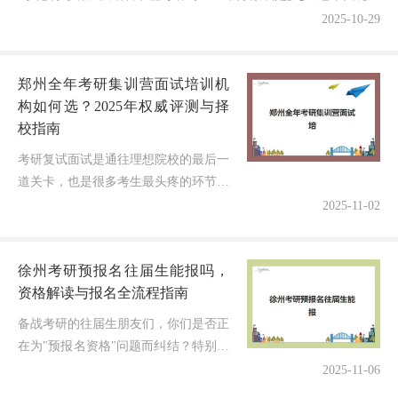
时，你们是否正在为分数线预测而焦虑不已？作为...
2025-10-29
郑州全年考研集训营面试培训机
构如何选？2025年权威评测与择
校指南
考研复试面试是通往理想院校的最后一
道关卡，也是很多考生最头疼的环节！
作为在考研辅导领域有多年观察经验的
2025-11-02
专业博主，我经常被问到一个问题：郑
州全年考研集训营中，哪家面试培训
徐州考研预报名往届生能报吗，
机...
资格解读与报名全流程指南
备战考研的往届生朋友们，你们是否正
在为"预报名资格"问题而纠结？特别是
徐州地区的考生，到底能不能参加预报
2025-11-06
名？今天我们就来彻底解开这个谜团，