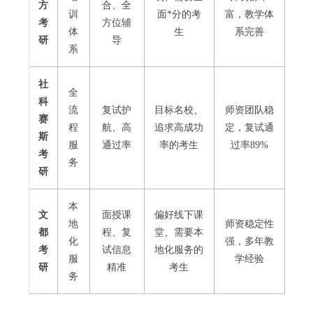
方
合、全
训
面*分的考
富，教学体
考
方位辅
体
生
系完善
研
导
系
社
全
科
流
复试护
目标名校、
师资团队稳
赛
程
航、高
追求高成功
定，复试通
斯
服
通过率
率的考生
过率89%
考
务
研
本
文
面授课
偏好线下课
地
师资稳定性
都
程、复
堂、需要本
化
强，多年教
考
试信息
地化服务的
服
学经验
研
精准
考生
务