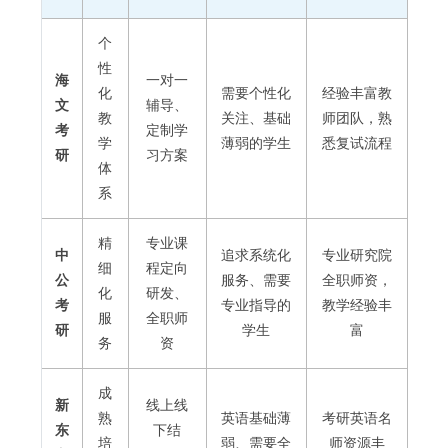
个
性
海
一对一
化
需要个性化
经验丰富教
文
辅导、
教
关注、基础
师团队，熟
考
定制学
学
薄弱的学生
悉复试流程
研
习方案
体
系
精
专业课
中
追求系统化
专业研究院
细
程定向
公
服务、需要
全职师资，
化
研发、
考
专业指导的
教学经验丰
服
全职师
研
学生
富
务
资
成
新
线上线
熟
英语基础薄
考研英语名
东
下结
培
弱、需要全
师资源丰