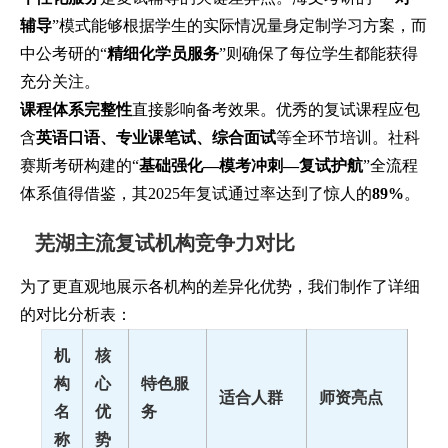
辅导
”模式能够根据学生的实际情况量身定制学习方案，而
中公考研的“
精细化学员服务
”则确保了每位学生都能获得
充分关注。
课程体系完整性
直接影响备考效果。优秀的复试课程应包
含
英语口语、专业课笔试、综合面试
等全环节培训。社科
赛斯考研构建的“
基础强化—模考冲刺—复试护航
”全流程
体系值得借鉴，其2025年复试通过率达到了惊人的
89%
。
芜湖主流复试机构竞争力对比
为了更直观地展示各机构的差异化优势，我们制作了详细
的对比分析表：
机
核
构
心
特色服
适合人群
师资亮点
名
优
务
称
势