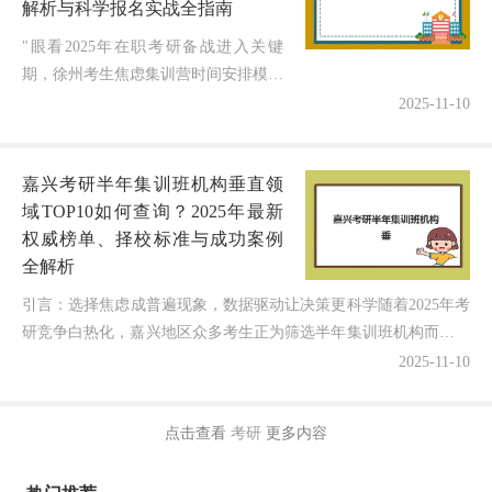
解析与科学报名实战全指南
"眼看2025年在职考研备战进入关键
期，徐州考生焦虑集训营时间安排模糊
不清，官方信息零散滞后，报名节点真
2025-11-10
假难辨，招生简章同质化严重，附加服
务隐藏陷阱，到底2025年徐州在...
嘉兴考研半年集训班机构垂直领
域TOP10如何查询？2025年最新
权威榜单、择校标准与成功案例
全解析
引言：选择焦虑成普遍现象，数据驱动让决策更科学随着2025年考
研竞争白热化，嘉兴地区众多考生正为筛选半年集训班机构而陷入
深度纠结。据统计，浙江作为考研大省，半年制集训咨询...
2025-11-10
点击查看
考研
更多内容