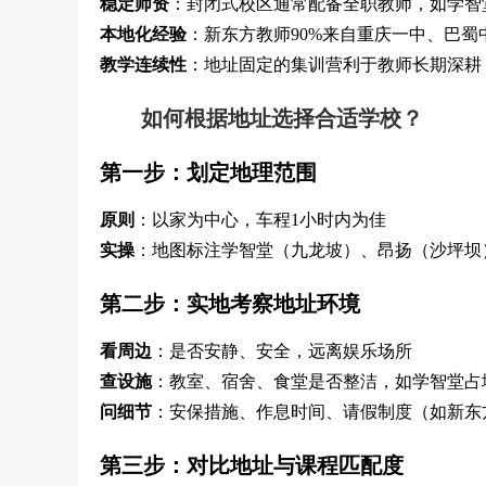
稳定师资
：封闭式校区通常配备全职教师，如学智堂
本地化经验
：新东方教师90%来自重庆一中、巴蜀
教学连续性
：地址固定的集训营利于教师长期深耕
如何根据地址选择合适学校？
第一步：划定地理范围
原则
：以家为中心，车程1小时内为佳
实操
：地图标注学智堂（九龙坡）、昂扬（沙坪坝
第二步：实地考察地址环境
看周边
：是否安静、安全，远离娱乐场所
查设施
：教室、宿舍、食堂是否整洁，如学智堂占地
问细节
：安保措施、作息时间、请假制度（如新东
第三步：对比地址与课程匹配度