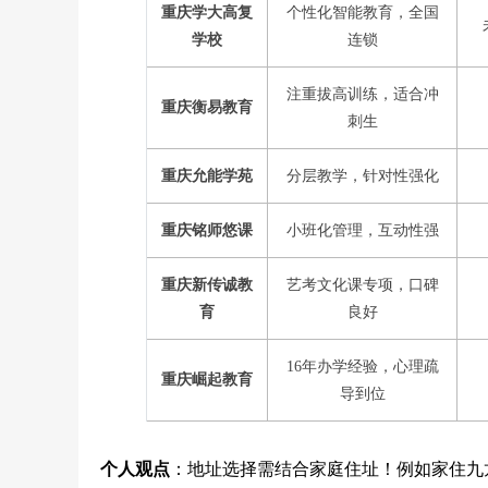
重庆学大高复
个性化智能教育，全国
学校
连锁
注重拔高训练，适合冲
重庆衡易教育
刺生
重庆允能学苑
分层教学，针对性强化
重庆铭师悠课
小班化管理，互动性强
重庆新传诚教
艺考文化课专项，口碑
育
良好
16年办学经验，心理疏
重庆崛起教育
导到位
个人观点
：地址选择需结合家庭住址！例如家住九