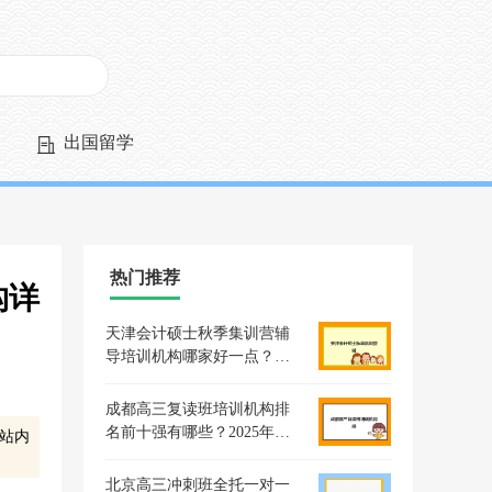
出国留学
热门推荐
构详
天津会计硕士秋季集训营辅
导培训机构哪家好一点？
2025年最新TOP5排名、各机
构优劣分析与个性化选择指
成都高三复读班培训机构排
南
名前十强有哪些？2025年最
站内
新榜单及择校指南
北京高三冲刺班全托一对一