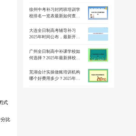
评测与择校全指南
徐州中考补习封闭班培训学
校排名一览表最新如何查
询？2025年权威榜单、择校
策略与成功案例全解析
大连全日制高考辅导补习
2025年时间公布，最新开学
日期与课程安排全解析
广州全日制高中补课学校如
何选择？2025年最新择校指
南与机构对比分析
芜湖会计实操做账培训机构
哪个好费用多少？2025年最
新机构对比与性价比选择指
南
闭式
*分比