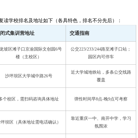
十复读学校排名及地址如下（各具特色，排名不分先后）：
闭式集训营地址
交通指南
龙坡区滩子口京渝国际文创园6号
公交223/233/244路至滩子口站；
楼（主校区）
园区内可停车
近大学城地铁站，多条公交线路
沙坪坝区大学城中路26号
覆盖
多个校区，需扫码咨询具体地址
弹性时间早8点-晚9点可考察
靠近重庆一中、南开中学，学习
沙坪坝区（具体地址需电话确认）
氛围浓