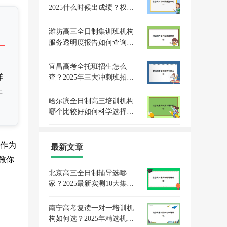
2025什么时候出成绩？权威
时间预测与高效查询全指南
潍坊高三全日制集训班机构
服务透明度报告如何查询？
2025年评估标准、择校指南
与避坑攻略
宜昌高考全托班招生怎么
详
查？2025年三大冲刺班招生
政策与择校指南
土
哈尔滨全日制高三培训机构
哪个比较好如何科学选择？
2023年最新权威排名解析、
择校技巧与成功案例全攻略
作为
最新文章
教你
北京高三全日制辅导选哪
家？2025最新实测10大集训
营提分效果对比
南宁高考复读一对一培训机
构如何选？2025年精选机构