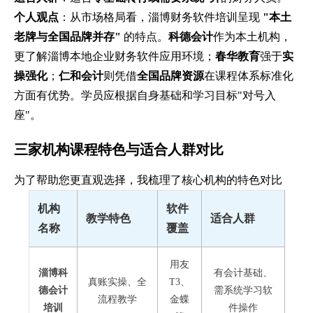
个人观点
：从市场格局看，淄博财务软件培训呈现
"本土
老牌与全国品牌并存"
的特点。
科德会计
作为本土机构，
更了解淄博本地企业财务软件应用环境；
春华教育
强于
实
操强化
；
仁和会计
则凭借
全国品牌资源
在课程体系标准化
方面有优势。学员应根据自身基础和学习目标"对号入
座"。
三家机构课程特色与适合人群对比
为了帮助您更直观选择，我梳理了核心机构的特色对比
机构
软件
教学特色
适合人群
名称
覆盖
用友
淄博科
有会计基础、
真账实操、全
T3、
德会计
需系统学习软
流程教学
金蝶
培训
件操作