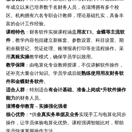
年成立以来已培养数千名财务人员，在淄博拥有多个校
区。机构拥有六名专职会计教师，理论基础扎实，具备丰
富的会计工作经验。
课程特色
：财务软件实操课程涵盖
用友T3、金蝶等主流软
件
，教学内容包括建立新账套、参数设置、科目设置、期
初余额登记、凭证处理、账簿报表打印等全流程操作。采
用
真账实操
教学模式，确保学员学以致用。
教学保障
：由电算化专业教师授课，不仅讲解软件操作，
还补充大量会计知识。学员学成后能
熟练使用用友财务软
件和金蝶财务软件
。
适合人群
：特别适合
有会计基础、准备上岗或*升软件操作
能力
的财务人员。
淄博春华教育 – 实操强化强者
核心优势
：*供
全真实务单据及业务
实现手工与电算化同步
操作，让学员体验电算化优势。课程强调智能比对，帮助
学员快速掌握操作方法。