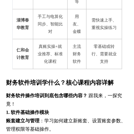
等
手工与电算化
用
淄博春
需快速上手、
同步、智能比
友、
华教育
重视实操练习
对
金蝶
真账实操+就
主流
零基础或转
仁和会
业推荐、标准
财务
行、需要就业
计教育
化课程
软件
支持
财务软件培训学什么？核心课程内容详解
财务软件操作培训到底包含哪些内容？
跟我来，一探究
竟！
1. 软件基础操作模块
账套建立与管理
：学习如何建立新账套、设置账套参数、
管理权限等基础操作。