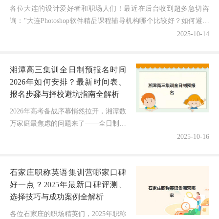
各位大连的设计爱好者和职场人们！最近在后台收到超多急切咨
询："大连Photoshop软件精品课程辅导机构哪个比较好？如何避免
被华丽宣传迷惑，选到真正师资过硬、课程实用、能...
2025-10-14
湘潭高三集训全日制预报名时间
2026年如何安排？最新时间表、
报名步骤与择校避坑指南全解析
2026年高考备战序幕悄然拉开，湘潭数
万家庭最焦虑的问题来了——全日制集
训营的预报名时间到底如何安排？各机
2025-10-16
构的招生节奏有何差异？会不会因信息
滞后错失黄金报名期？据不完全统...
石家庄职称英语集训营哪家口碑
好一点？2025年最新口碑评测、
选择技巧与成功案例全解析
各位石家庄的职场精英们，2025年职称