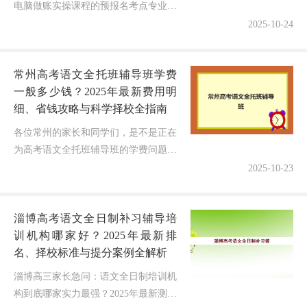
电脑做账实操课程的预报名考点专业而
纠结？许多新手会计在报名时常常困
2025-10-24
惑：课程到底涵盖哪些专业考点？如何
针对性地选择学习方向？本文将结合...
常州高考语文全托班辅导班学费
一般多少钱？2025年最新费用明
细、省钱攻略与科学择校全指南
各位常州的家长和同学们，是不是正在
为高考语文全托班辅导班的学费问题而
反复对比、纠结预算？当你搜索"常州
2025-10-23
高考语文全托班辅导班学费一般多少
钱"时，最需要的就是透明的费用明细
淄博高考语文全日制补习辅导培
和...
训机构哪家好？2025年最新排
名、择校标准与提分案例全解析
淄博高三家长急问：语文全日制培训机
构到底哪家实力最强？2025年最新测评