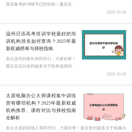
英语备考的冲锋号已经吹响！最近在后
台收到超多灵魂拷问："石家庄职称英
2025-10-16
语集训营哪家口碑好一点？如何透过真
实评价选到真正靠谱、能一次通过...
温州日语高考培训学校最好的培
训机构排名如何查询？2025年最
新权威榜单与择校指南
各位温州的家长和同学们，大家好呀！
最近在后台收到超多关于机构选择的咨
询："温州日语高考培训学校最好的培
2025-10-18
训机构排名如何查询？"作为专注日语
高考辅导6年的专业博主，我带着团
太原电脑办公大师课程集中训练
队...
营有哪些机构？2025年最新权威
机构推荐、课程对比与择校指南
全解析
各位太原的职场人和同学们，大家好呀！最近收到超多关于电脑办