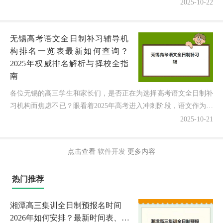
种机构推荐却难以抉择？面对市场上众
2025-10-22
多的培训选择，到底该如何科学判断福
州全日制高考英语补习班培训机构哪
无锡高考语文全日制补习辅导机
个...
构排名一览表最新如何查询？
2025年权威排名解析与择校全指
南
各位无锡的高三学生和家长们，是否正在为选择高考语文全日制补
习机构而焦虑不已？眼看着2025年高考进入冲刺阶段，语文作为重
要科目，既想通过专业辅导提升成绩，又担心选错机构影...
2025-10-21
点击查看
软件开发
更多内容
热门推荐
湘潭高三集训全日制预报名时间
2026年如何安排？最新时间表、报