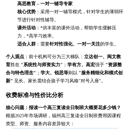
高思教育 – 一对一辅导专家
核心优势
：采用一对一辅导模式，针对学生的薄弱环
节进行针对性辅导。
课外活动
：*供丰富的课外活动，帮助学生缓解压
力，*高学习效率。
适合人群
：需要
针对性强化、一对一关注
的学生。
个人观点
：前十机构可分为三大梯队：
立达创一、闽文教
育
胜在
"系统性与师资实力"
；
学有方、高宏
强于
"资源整
合与特色理念"
；
学大、锐思等
则以
"服务精细化和模式创
新"
见长。家长需结合孩子学习风格"对号入座"。
收费标准与性价比分析
核心问题：报读一个高三复读全日制班大概要花多少钱？
根据2025年市场调研，福州高三复读全日制班费用因课程
类型、师资、服务内容差异较大：