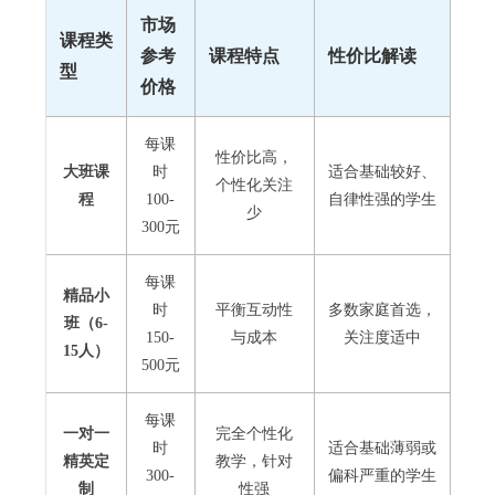
市场
课程类
参考
课程特点
性价比解读
型
价格
每课
性价比高，
大班课
时
适合基础较好、
个性化关注
程
100-
自律性强的学生
少
300元
每课
精品小
时
平衡互动性
多数家庭首选，
班（6-
150-
与成本
关注度适中
15人）
500元
每课
一对一
完全个性化
时
适合基础薄弱或
精英定
教学，针对
300-
偏科严重的学生
制
性强