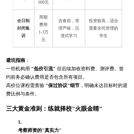
600元
周期
全日制
含食宿，管
投资较高，适合
费用
封闭集
理严格，沉
需要全托管理的
1-3万
训
浸式学习
学生
元
避坑指南
：
一些机构用
"低价引流"
但后续加收资料费、测评费。签
约前务必确认费用是否包含所有项目。
高价位课程需查验
"保过协议"细节
，明确未达目标时的退
费比例与条件。
三大黄金准则：练就择校"火眼金睛"
1.
考察师资的"真实力"