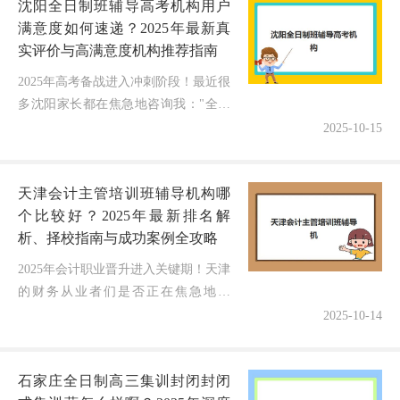
沈阳全日制班辅导高考机构用户
满意度如何速递？2025年最新真
实评价与高满意度机构推荐指南
2025年高考备战进入冲刺阶段！最近很
多沈阳家长都在焦急地咨询我："全日
制辅导机构的用户满意度到底哪家更真
2025-10-15
实？"担心选错机构既浪费金钱又耽误
孩子前程！作为一名深耕辽宁教育...
天津会计主管培训班辅导机构哪
个比较好？2025年最新排名解
析、择校指南与成功案例全攻略
2025年会计职业晋升进入关键期！天津
的财务从业者们是否正在焦急地搜
索"会计主管培训班辅导机构哪个比较
2025-10-14
好"的权威答案？面对市场上众多的选
择和真假难辨的宣传信息，许多职场
石家庄全日制高三集训封闭封闭
人...