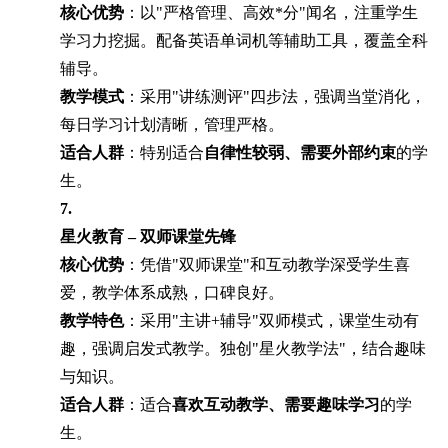
核心优势
：以"严格管理、高效*分"闻名，注重学生
学习力挖掘。配备英语单词机等辅助工具，覆盖全科
辅导。
教学模式
：采用"讲练测评"四步法，强调当堂消化，
每日学习计划清晰，管理严格。
适合人群
：特别适合
自律性较弱、需要外部约束
的学
生。
7.
星火教育 – 双师课堂先锋
核心优势
：凭借"双师课堂"和互动教学深受学生喜
爱，教学体系成熟，口碑良好。
教学特色
：采用"主讲+辅导"双师模式，课堂生动有
趣，强调启发式教学。独创"星火教学法"，结合趣味
与知识。
适合人群
：适合
喜欢互动教学、需要趣味学习
的学
生。