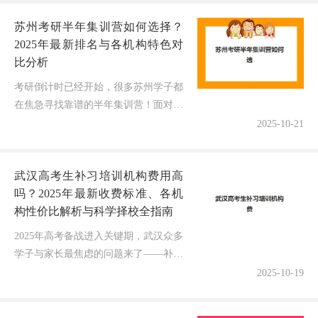
地咨询我："老师，2025年重...
苏州考研半年集训营如何选择？
2025年最新排名与各机构特色对
比分析
考研倒计时已经开始，很多苏州学子都
在焦急寻找靠谱的半年集训营！面对众
多选择，你是否感到迷茫？别担心，作
2025-10-21
为深耕考研规划领域多年的博主，我深
入调研了苏州本地主流考研机构，为
武汉高考生补习培训机构费用高
你...
吗？2025年最新收费标准、各机
构性价比解析与科学择校全指南
2025年高考备战进入关键期，武汉众多
学子与家长最焦虑的问题来了——补习
培训机构的费用到底高不高？各机构的
2025-10-19
收费标准和性价比有何差异？会不会因
信息不对称导致不必要的经济负担...