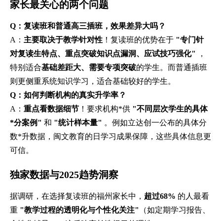
家长最关心的两个问题
Q：复读班和普通高三插班，效果差异大吗？
A：
主要取决于教学针对性
！复读班的优势在于
"专门针
对复读生特点、重点突破知识点漏洞、应试技巧强化"
，
特别适合
基础差距大、需要专项突破
的学生。而普通插班
则更侧重系统知识学习，适合基础较好的学生。
Q：如何判断机构的真实升学率？
A：
重点看数据细节
！要求机构*供
"不同层次学生的具体
*分案例"
和
"统计样本量"
。例如立达创一公布的具体分
数*升数据，闽文教育的日学习成果保障，这些具体信息更
可信。
独家数据与2025趋势洞察
据调研，在选择复读班的福州家长中，
超过68%
的人最看
重
"教学过程的透明化与个性化关注"
（如定期学习报告、