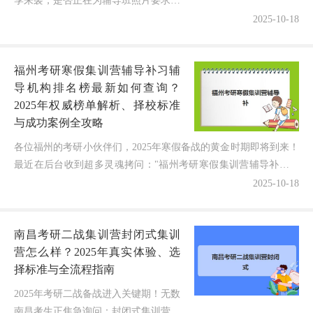
季来袭，是否正在为辅导班照片要求焦
头烂额？面对"审核严格""规格模糊"等
2025-10-18
现实难题，如何一键掌握最新标准，避
免因照片不合格错失报名机会...
福州考研寒假集训营辅导补习辅
导机构排名榜最新如何查询？
2025年权威榜单解析、择校标准
与成功案例全攻略
各位福州的考研小伙伴们，2025年寒假备战的黄金时期即将到来！
最近在后台收到超多灵魂拷问："福州考研寒假集训营辅导补习辅
导机构排名榜最新哪里能查到？如何透过排名选到真正高...
2025-10-18
南昌考研二战集训营封闭式集训
营怎么样？2025年真实体验、选
择标准与全流程指南
2025年考研二战备战进入关键期！无数
南昌考生正焦急询问：封闭式集训营到