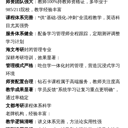
师资团队强大
：教师100%持教师资格证，多毕业于
985/211院校，教学经验丰富
课程体系完善
：*供"基础-强化-冲刺"全流程教学，英语科
目尤其强势
服务体系健全
：配备学习管理师全程跟踪，定期测评调整
学习计划
海文考研
封闭管理专业
深耕考研培训，效果显著：
管理模式严格
：吃住学一体化封闭管理，营造沉浸式学习
环境
师资配置合理
：钻石卡课程属于高端服务，教师关注度高
教学成果显著
：学员反馈"系统学习让复习重点更明确"，
通过率稳定
文都考研
课程体系科学
老牌机构，经验丰富：
教学逻辑清晰
：讲义体系完善，方法论实用性强