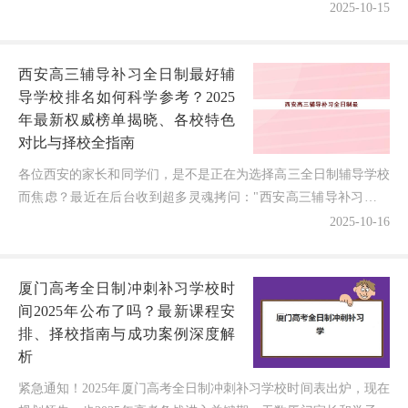
眼看着2025年高考复读备战进入关键
2025-10-15
期，可市面上机构宣传让人眼花缭乱
——到底哪家教学实力真正过硬？师
西安高三辅导补习全日制最好辅
资...
导学校排名如何科学参考？2025
年最新权威榜单揭晓、各校特色
对比与择校全指南
各位西安的家长和同学们，是不是正在为选择高三全日制辅导学校
而焦虑？最近在后台收到超多灵魂拷问："西安高三辅导补习全日
制最好辅导学校排名到底该怎么看？2025年如何避开宣传...
2025-10-16
厦门高考全日制冲刺补习学校时
间2025年公布了吗？最新课程安
排、择校指南与成功案例深度解
析
紧急通知！2025年厦门高考全日制冲刺补习学校时间表出炉，现在