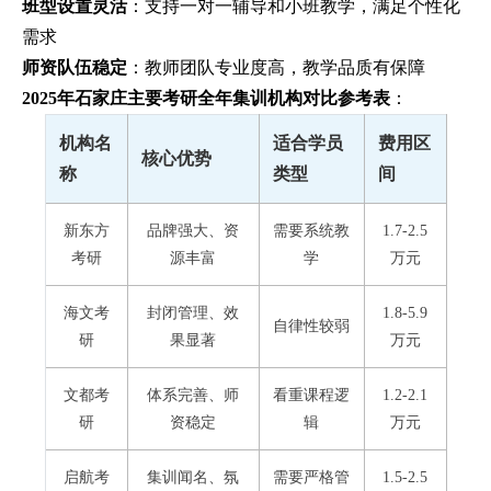
班型设置灵活
：支持一对一辅导和小班教学，满足个性化
需求
师资队伍稳定
：教师团队专业度高，教学品质有保障
2025年石家庄主要考研全年集训机构对比参考表
：
机构名
适合学员
费用区
核心优势
称
类型
间
新东方
品牌强大、资
需要系统教
1.7-2.5
考研
源丰富
学
万元
海文考
封闭管理、效
1.8-5.9
自律性较弱
研
果显著
万元
文都考
体系完善、师
看重课程逻
1.2-2.1
研
资稳定
辑
万元
启航考
集训闻名、氛
需要严格管
1.5-2.5