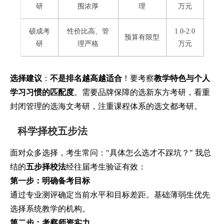
研
围浓厚
理
万元
硕成考
性价比高、管
1.0-2.0
预算有限型
研
理严格
万元
选择建议
：
不是排名越高越适合
！要考察
教学特色与个人
学习习惯的匹配度
。需要品牌保障的选新东方考研，看重
封闭管理的选海文考研，注重课程体系的选文都考研。
科学择校五步法
面对众多选择，考生常问："具体怎么选才不踩坑？" 我总
结的
五步择校法
经往届考生验证有效：
第一步：明确备考目标
通过专业测评确定当前水平和目标差距。基础薄弱生优先
选择系统教学的机构。
第二步：考察师资实力