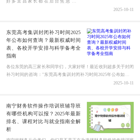
好多宜昌家长都在后台焦急地问
我："宜昌全封闭高考补习班培训机构
2025-10-11
到底哪家靠谱？费用到底多少？"选错
机构可能既浪费金钱又耽误孩子前程！
东莞高考集训封闭补习时间2025
作...
年公布如何查询？最新权威时间
表、各校开学安排与科学备考全
指南
各位东莞的高三家长和同学们，大家好呀！最近收到超多关于封闭
补习时间的咨询："东莞高考集训封闭补习时间2025年公布如何查
询？"作为在教育领域深耕7年的博主，今天我将用最新...
2025-10-11
南宁财务软件操作培训班辅导班
有哪些机构可以报？2025年最新
排名、课程对比与就业指南全解
析