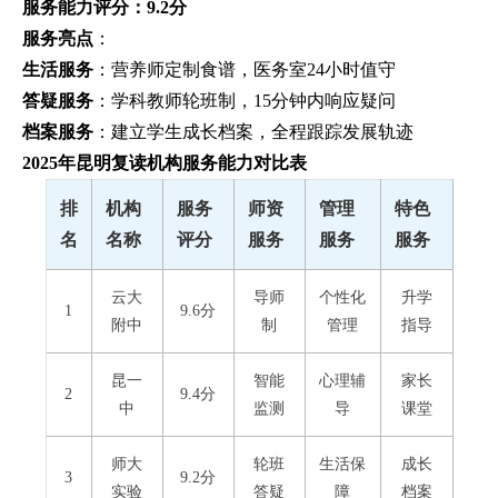
服务能力评分：9.2分
服务亮点
：
生活服务
：营养师定制食谱，医务室24小时值守
答疑服务
：学科教师轮班制，15分钟内响应疑问
档案服务
：建立学生成长档案，全程跟踪发展轨迹
2025年昆明复读机构服务能力对比表
排
机构
服务
师资
管理
特色
名
名称
评分
服务
服务
服务
云大
导师
个性化
升学
1
9.6分
附中
制
管理
指导
昆一
智能
心理辅
家长
2
9.4分
中
监测
导
课堂
师大
轮班
生活保
成长
3
9.2分
实验
答疑
障
档案