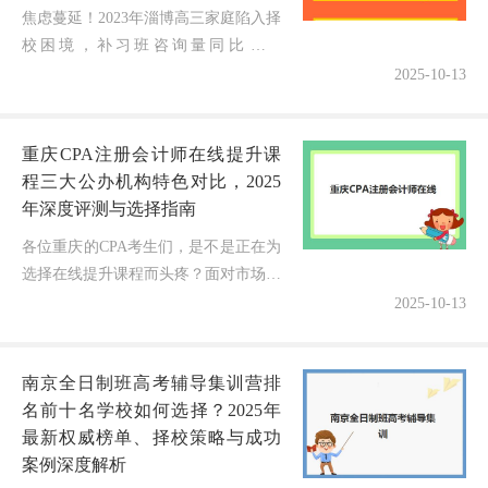
焦虑蔓延！2023年淄博高三家庭陷入择
校困境，补习班咨询量同比激增
200%"选择困难、信息混杂、担心选错
2025-10-13
机构影响高考冲刺"——这或许是许多
淄博高三家庭在筛选补习班时最真实...
重庆CPA注册会计师在线提升课
程三大公办机构特色对比，2025
年深度评测与选择指南
各位重庆的CPA考生们，是不是正在为
选择在线提升课程而头疼？面对市场上
众多的培训机构，哪家才真正适合自
2025-10-13
己？今天作为深耕财经教育10年的博
主，我就为大家深度对比重庆地区三
南京全日制班高考辅导集训营排
大...
名前十名学校如何选择？2025年
最新权威榜单、择校策略与成功
案例深度解析