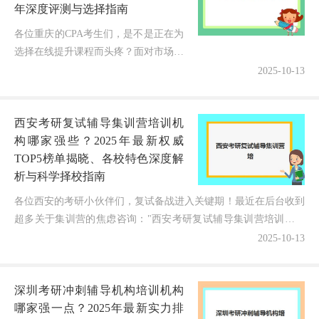
年深度评测与选择指南
各位重庆的CPA考生们，是不是正在为
选择在线提升课程而头疼？面对市场上
众多的培训机构，哪家才真正适合自
2025-10-13
己？今天作为深耕财经教育10年的博
主，我就为大家深度对比重庆地区三
西安考研复试辅导集训营培训机
大...
构哪家强些？2025年最新权威
TOP5榜单揭晓、各校特色深度解
析与科学择校指南
各位西安的考研小伙伴们，复试备战进入关键期！最近在后台收到
超多关于集训营的焦虑咨询："西安考研复试辅导集训营培训机构
哪家强些？2025年如何避开选择陷阱，找到真正能助力上...
2025-10-13
深圳考研冲刺辅导机构培训机构
哪家强一点？2025年最新实力排