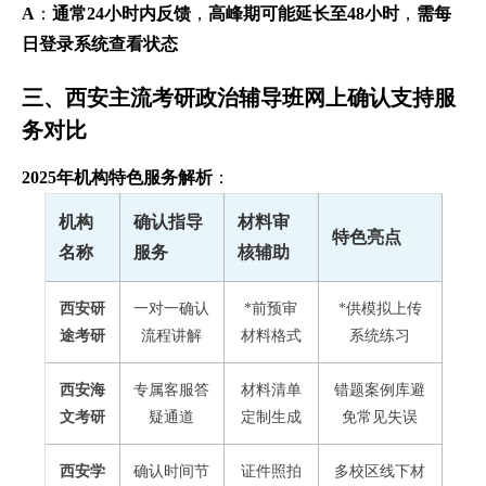
A
：
通常24小时内反馈
，
高峰期可能延长至48小时
，
需每
日登录系统查看状态
三、西安主流考研政治辅导班网上确认支持服
务对比
2025年机构特色服务解析
：
机构
确认指导
材料审
特色亮点
名称
服务
核辅助
西安研
一对一确认
*前预审
*供模拟上传
途考研
流程讲解
材料格式
系统练习
西安海
专属客服答
材料清单
错题案例库避
文考研
疑通道
定制生成
免常见失误
西安学
确认时间节
证件照拍
多校区线下材