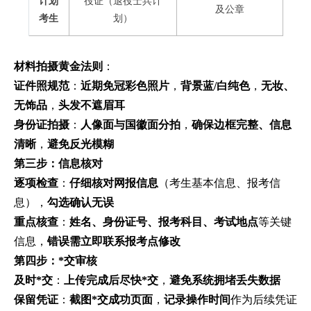
计划
役证（退役士兵计
及公章
考生
划）
材料拍摄黄金法则
：
证件照规范
：
近期免冠彩色照片
，
背景蓝/白纯色
，
无妆、
无饰品
，
头发不遮眉耳
身份证拍摄
：
人像面与国徽面分拍
，
确保边框完整、信息
清晰
，
避免反光模糊
第三步：信息核对
逐项检查
：
仔细核对网报信息
（考生基本信息、报考信
息），
勾选确认无误
重点核查
：
姓名、身份证号、报考科目、考试地点
等关键
信息，
错误需立即联系报考点修改
第四步：*交审核
及时*交
：
上传完成后尽快*交
，
避免系统拥堵丢失数据
保留凭证
：
截图*交成功页面
，
记录操作时间
作为后续凭证