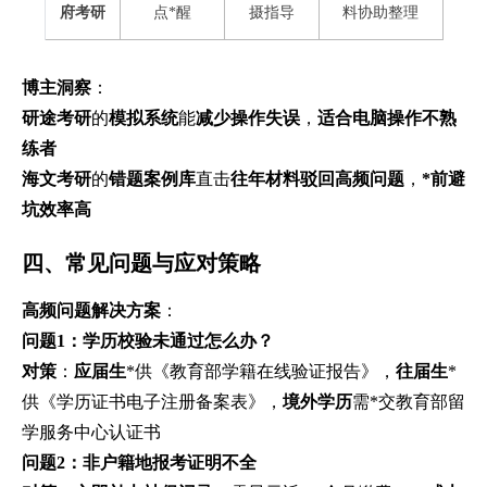
府考研
点*醒
摄指导
料协助整理
博主洞察
：
研途考研
的
模拟系统
能
减少操作失误
，
适合电脑操作不熟
练者
海文考研
的
错题案例库
直击
往年材料驳回高频问题
，
*前避
坑效率高
四、常见问题与应对策略
高频问题解决方案
：
问题1：学历校验未通过怎么办？
对策
：
应届生
*供《教育部学籍在线验证报告》，
往届生
*
供《学历证书电子注册备案表》，
境外学历
需*交教育部留
学服务中心认证书
问题2：非户籍地报考证明不全