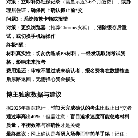
对策
：
立即补办社保记录
（需显示近3-6个月缴费），
或办
理居住证
，
确保网上确认截止前*交
问题3：系统频繁卡顿或报错
对策
：
更换浏览器
（推荐Chrome/火狐），
清除缓存后重
试
，
或切换手机端操作
终极*醒
：
材料真实性
：
切勿伪造或PS材料
，
一经发现取消考试资
格
，
影响未来报考
费用退还
：
审核不通过或未确认者
，
报名费将在数据核查
后原路退回
，
无需担心资金损失
博主独家数据与建议
据2025年跟踪统计，
*前3天完成确认的考生
比截止日*交者
通过率高出40%
！但需注意：
盲目追求速度可能忽略材料
质量
，
平衡效率与准确性
才是关键
最终建议
：网上确认是
考研入场券
而非
简单手续
！记住：