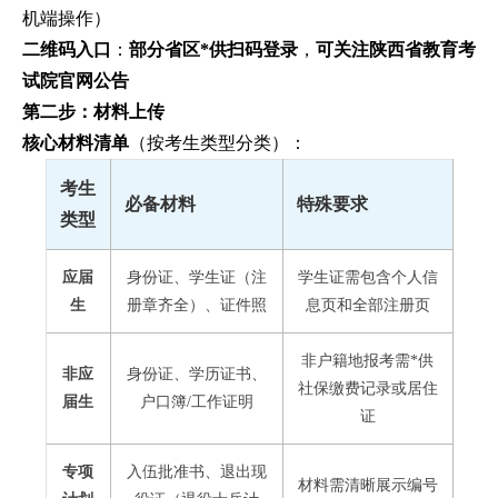
机端操作）
二维码入口
：
部分省区*供扫码登录
，
可关注陕西省教育考
试院官网公告
第二步：材料上传
核心材料清单
（按考生类型分类）：
考生
必备材料
特殊要求
类型
应届
身份证、学生证（注
学生证需包含个人信
生
册章齐全）、证件照
息页和全部注册页
非户籍地报考需*供
非应
身份证、学历证书、
社保缴费记录或居住
届生
户口簿/工作证明
证
专项
入伍批准书、退出现
材料需清晰展示编号