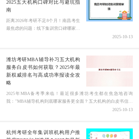
2025五大机构口碑对比与避坑指
南
距离2026年考研不足8个月！南昌考生
最焦虑的问题：线下集训营口碑哪家更
靠谱？选错可能浪费半年时间+数万元
2025-10-13
学费！深耕本地考研领域6年，我结合
学员真实反馈、教学特色、隐形服...
潍坊考研MBA辅导补习五大机构
服务白皮书如何获取？2025年最
新权威排名与高成功率报读全攻
略
2025年MBA备考季来临！最近很多潍坊考生都在焦急地咨询
我："MBA辅导机构到底哪家服务更全面？五大机构的白皮书信息
从哪里获取？"担心选错机构既浪费金钱又耽误职业发展！...
2025-10-13
杭州考研全年集训班机构用户推