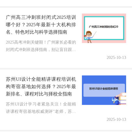
谱？"选错机构可能既浪费金钱又耽误
孩子前程！作为一名在湖南教育圈...
广州高三冲刺班封闭式2025培训
哪个好？2025年最新十大机构排
名、特色对比与科学选择指南
2025高考冲刺关键期！广州家长必看的
封闭式冲刺班选择指南，别让盲目跟风
耽误孩子黄金提升期随着2025年高考竞
2025-10-13
争日益激烈，无数广州家庭面临紧迫抉
择：五花八门的高三封闭式冲...
苏州UI设计全能精讲课程培训机
构寄宿基地如何选择？2025年最
新排名、课程对比与择校全指南
苏州UI设计学习者紧急关注！全能精
讲课程寄宿基地权威测评"老师，苏州
这么多UI设计全能精讲课程的寄宿培
2025-10-13
训机构到底哪家实力最强？课程体系完