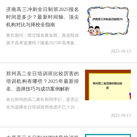
善吗？就业保障靠谱吗？"——这已
济南高三冲刺全日制班2025报名
成...
时间是多少？最新时间轴、顶尖
机构对比与择校全指南
家长急问：错过报名黄金期，真会耽误
孩子高考逆袭吗？随着2025年高考备战
进入关键阶段，济南无数家庭陷入同一
2025-10-13
焦虑——高三冲刺全日制班的报名时间
到底如何规划？各大机构招生名额...
郑州高二全日培训班比较厉害的
培训机构有哪些？2025年最新排
名、选择技巧与成功案例解析
各位郑州的高二家长和同学们，是否正
在为选择全日培训班而焦虑不已？2025
年高考备战提前启动，选对培训机构关
2025-10-13
乎高二到高三的顺利过渡，但最让人困
惑的问题就是——郑州高二全日培...