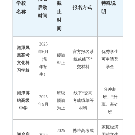
学校
截
特殊说
启动
报名方式
名称
止
明
时间
时
间
2025
湘潭凤
年6月
官方报名系
优秀学生
凰高考
额满
（常
统或线下*
可申请奖
文化补
即止
年招
交材料
学金
习学校
生）
分冲刺
湘潭博
班级
线下*交高
2025
班、*升
纳高级
额满
考成绩单等
年9月
班、基础
中学
为止
材料
班
家庭经济
2025
携带高考成
湘乡启
2025
困难学生