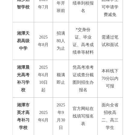
年开
绩单到校报
智学校
年7月
可申请学
班前
名
费减免
*交身份
湘潭天
招满
2025
证、毕业
需通过笔
易高级
80人
年8月
证、高考成
试和面试
中学
为止
绩单等材料
湘潭晨
2025
凭高考准考
本科线下
光高考
年6月
额满
证或查分截
70分以内
补习学
10日
即止
图到招生办
可报
校
起
报名
湘潭市
2025
面向全省
官方网站在
英才高
2025
年9
招收高
线填写报名
考补习
年6月
月30
二、高三
表
学校
日
学生