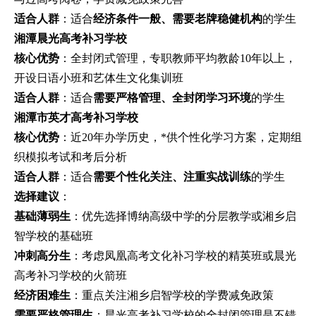
适合人群
：适合
经济条件一般、需要老牌稳健机构
的学生
湘潭晨光高考补习学校
核心优势
：全封闭式管理，专职教师平均教龄10年以上，
开设日语小班和艺体生文化集训班
适合人群
：适合
需要严格管理、全封闭学习环境
的学生
湘潭市英才高考补习学校
核心优势
：近20年办学历史，*供个性化学习方案，定期组
织模拟考试和考后分析
适合人群
：适合
需要个性化关注、注重实战训练
的学生
选择建议
：
基础薄弱生
：优先选择博纳高级中学的分层教学或湘乡启
智学校的基础班
冲刺高分生
：考虑凤凰高考文化补习学校的精英班或晨光
高考补习学校的火箭班
经济困难生
：重点关注湘乡启智学校的学费减免政策
需要严格管理生
：晨光高考补习学校的全封闭管理是不错