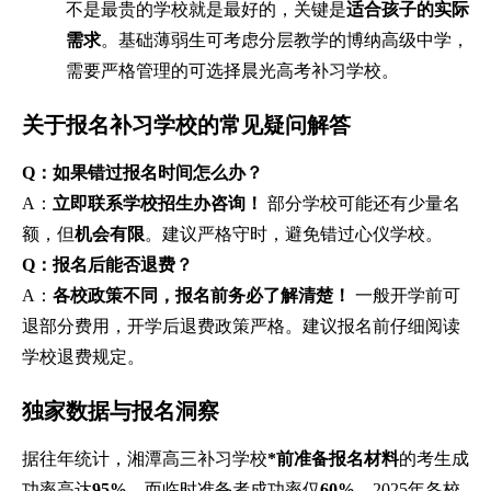
不是最贵的学校就是最好的，关键是
适合孩子的实际
需求
。基础薄弱生可考虑分层教学的博纳高级中学，
需要严格管理的可选择晨光高考补习学校。
关于报名补习学校的常见疑问解答
Q：如果错过报名时间怎么办？
A：
立即联系学校招生办咨询！
部分学校可能还有少量名
额，但
机会有限
。建议严格守时，避免错过心仪学校。
Q：报名后能否退费？
A：
各校政策不同，报名前务必了解清楚！
一般开学前可
退部分费用，开学后退费政策严格。建议报名前仔细阅读
学校退费规定。
独家数据与报名洞察
据往年统计，湘潭高三补习学校
*前准备报名材料
的考生成
功率高达
95%
，而临时准备者成功率仅
60%
。2025年各校